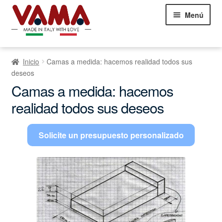
Saltar
Ir
Menú
a
al
la
contenido
navegación
Sofás Chesterfield
Inicio
Camas a medida: hacemos realidad todos sus
Sofás
Ampliar
deseos
el
Camas a medida: hacemos
Camas
Ampliar
menú
realidad todos sus deseos
el
infantil
Sillones
Ampliar
menú
el
infantil
Solicite un presupuesto personalizado
Showroom Milán
menú
NEW
infantil
Comentarios de los clientes
Contáctanos