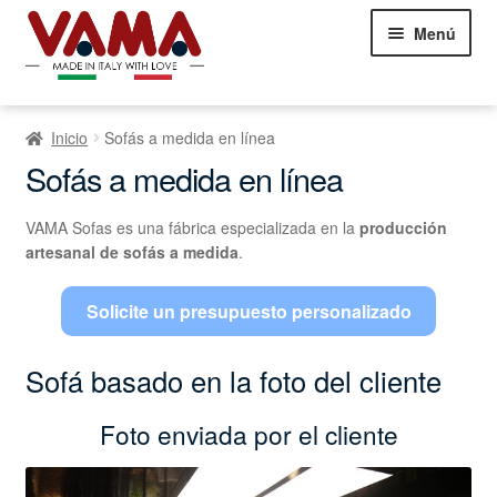
Saltar
Ir
Menú
a
al
la
contenido
navegación
Sofás Chesterfield
Inicio
Sofás a medida en línea
Sofás
Ampliar
Sofás a medida en línea
el
Camas
Ampliar
menú
VAMA Sofas es una fábrica especializada en la
producción
el
infantil
artesanal de sofás a medida
.
Sillones
Ampliar
menú
el
infantil
Showroom Milán
menú
Solicite un presupuesto personalizado
NEW
infantil
Comentarios de los clientes
Sofá basado en la foto del cliente
Contáctanos
Foto enviada por el cliente