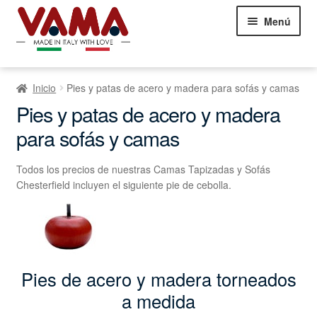
Saltar
Ir
Menú
a
al
la
contenido
navegación
Sofás Chesterfield
Inicio
Pies y patas de acero y madera para sofás y camas
Sofás
Ampliar
Pies y patas de acero y madera
el
para sofás y camas
Camas
Ampliar
menú
el
infantil
Sillones
Ampliar
menú
Todos los precios de nuestras Camas Tapizadas y Sofás
el
infantil
Chesterfield incluyen el siguiente pie de cebolla.
Showroom Milán
menú
NEW
infantil
Comentarios de los clientes
Contáctanos
Pies de acero y madera torneados
a medida