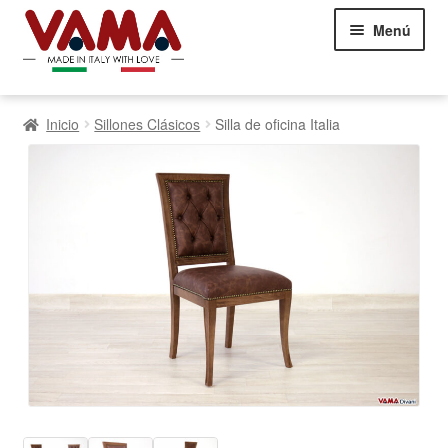
Saltar
Ir
Menú
a
al
la
contenido
navegación
Sofás Chesterfield
Inicio
Sillones Clásicos
Silla de oficina Italia
Sofás
Ampliar
el
Camas
Ampliar
menú
el
infantil
Sillones
Ampliar
menú
el
infantil
Showroom Milán
menú
NEW
infantil
Comentarios de los clientes
Contáctanos