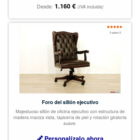
1.160
€
Desde:
(IVA incluida)
Valorado
5 sobre 5
con
5.00
de
5
Foro del sillón ejecutivo
Majestuoso sillón de oficina ejecutivo con estructura de
madera maciza vista, tapicería de piel y rotación giratoria
suave.
Personalízalo ahora