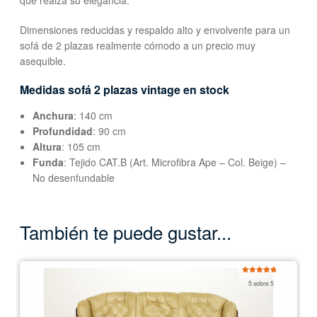
que realza su elegancia.
Dimensiones reducidas y respaldo alto y envolvente para un
sofá de 2 plazas realmente cómodo a un precio muy
asequible.
Medidas sofá 2 plazas vintage en stock
Anchura
: 140 cm
Profundidad
: 90 cm
Altura
: 105 cm
Funda
: Tejido CAT.B (Art. Microfibra Ape – Col. Beige) –
No desenfundable
También te puede gustar...
Valorado
5 sobre 5
con
5.00
de
5