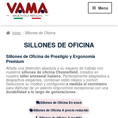
Saltar
Ir
Menú
a
al
la
contenido
navegación
Sofás Chesterfield
Inicio
Sillones de Oficina
Sofás
Ampliar
SILLONES DE OFICINA
el
Camas
Ampliar
menú
Sillones de Oficina de Prestigio y Ergonomía
el
infantil
Premium
Sillones
Ampliar
menú
el
infantil
Añada una distinción absoluta a su espacio de trabajo con
nuestros
sillones de oficina Chesterfield
, creados en
menú
Sillones Chesterfield
nuestro
taller artesanal italiano
. Perfectamente adaptados a
infantil
despachos elegantes, combinan estilo clásico y confort.
Seleccione su modelo y configúrelo
a medida al centímetro
Sillones de Oficina
para disfrutar de un asiento ergonómico excepcional con una
durabilidad a lo largo de generaciones
.
Sillones Clásicos
Sillones de Oficina En stock
Sillones de Oficina A precio reducido
Sillones Modernos
Sillones de Oficina A medida