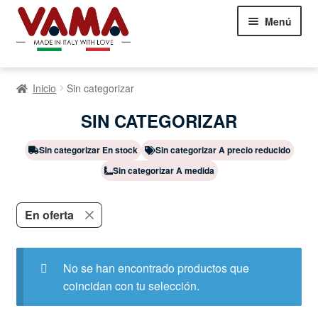
Saltar
Ir
Menú
a
al
la
contenido
navegación
Sofás Chesterfield
Inicio
Sin categorizar
Sofás
Ampliar
SIN CATEGORIZAR
el
Camas
Ampliar
menú
el
Sin categorizar En stock
Sin categorizar A precio reducido
infantil
Sillones
Ampliar
menú
Sin categorizar A medida
el
infantil
Showroom Milán
menú
NEW
infantil
En oferta
Comentarios de los clientes
Contáctanos
No se han encontrado productos que
coincidan con tu selección.