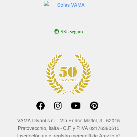
SSL seguro
VAMA Divani s.r.l. - Via Enrico Mattei, 3 - 52015
Pratovecchio, Italia - C.F. y P.IVA 02176380513
Inscripción en el registro mercantil de Arezzo nº