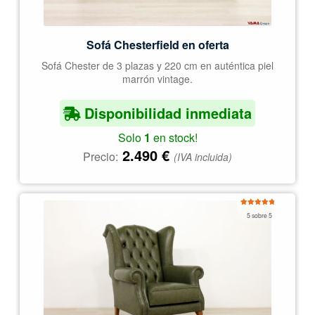
Sofá Chesterfield en oferta
Sofá Chester de 3 plazas y 220 cm en auténtica piel
marrón vintage.
Disponibilidad inmediata
Solo
1
en stock!
2.490
€
Precio:
(IVA incluida)
Valorado
5 sobre 5
con
5.00
de
5