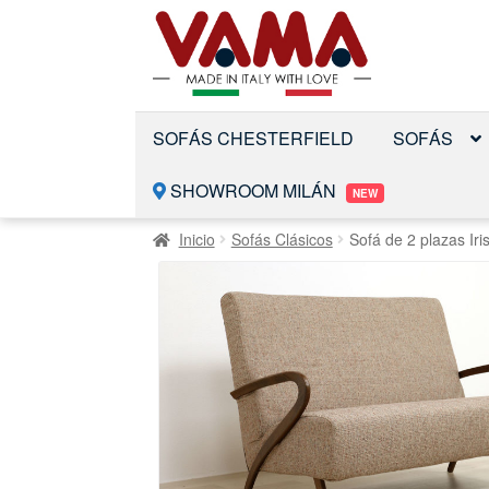
Saltar
Ir
a
al
la
contenido
navegación
SOFÁS CHESTERFIELD
SOFÁS
SHOWROOM MILÁN
NEW
Inicio
Sofás Clásicos
Sofá de 2 plazas Iri