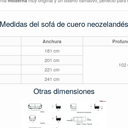
orma
moderna
muy original y un diseño llamativo, perfecto pa
Medidas del sofá de cuero neozelandé
Anchura
Profun
181 cm
201 cm
102
221 cm
241 cm
Otras dimensiones