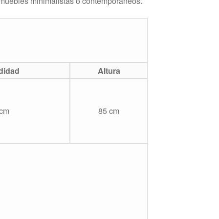
ra muebles minimalistas o contemporáneos.
s
didad
Altura
 cm
85 cm