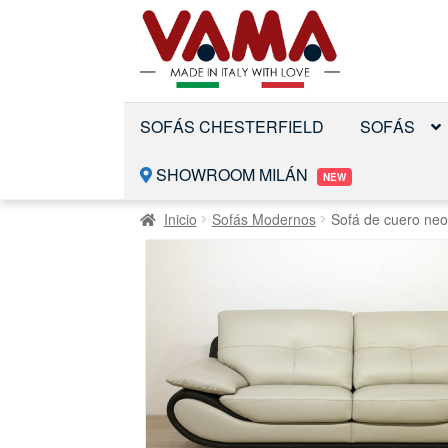
Saltar
Ir
a
al
la
contenido
navegación
SOFÁS CHESTERFIELD
SOFÁS
SHOWROOM MILÁN
NEW
Inicio
Sofás Modernos
Sofá de cuero ne