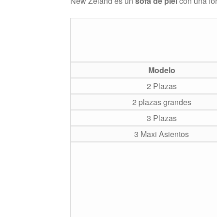
New Zeland es un
sofá de piel
con una f
Modelo
2 Plazas
2 plazas grandes
3 Plazas
3 Maxi Asientos