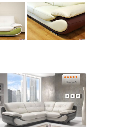
Valorado
5 sobre 5
con
5.00
de
5