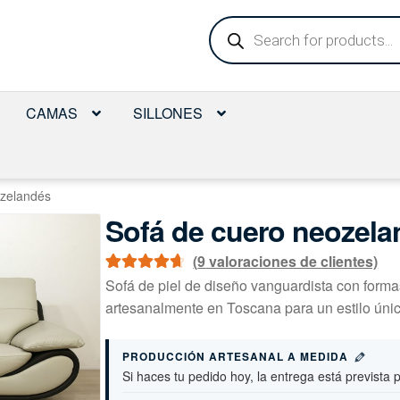
Búsqueda
de
productos
CAMAS
SILLONES
ozelandés
Sofá de cuero neozela
(
9
valoraciones de clientes)
Valorado con
9
Sofá de piel de diseño vanguardista con forma
4.78
de 5 en
artesanalmente en Toscana para un estilo únic
base a
valoraciones
PRODUCCIÓN ARTESANAL A MEDIDA
de clientes
Si haces tu pedido hoy, la entrega está prevista 