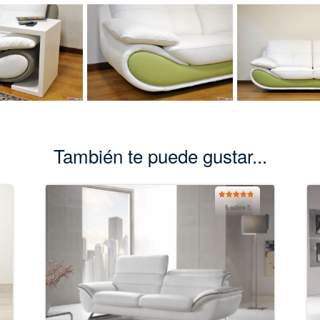
También te puede gustar...
Valorado
5 sobre 5
con
5.00
de
5