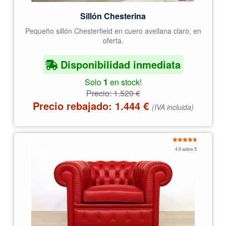
Sillón Chesterina
Pequeño sillón Chesterfield en cuero avellana claro, en
oferta.
Disponibilidad inmediata
Solo
1
en stock!
Precio:
1.520
€
Precio rebajado:
1.444
€
(IVA incluida)
Valorado
4.9 sobre 5
con
4.92
de
5