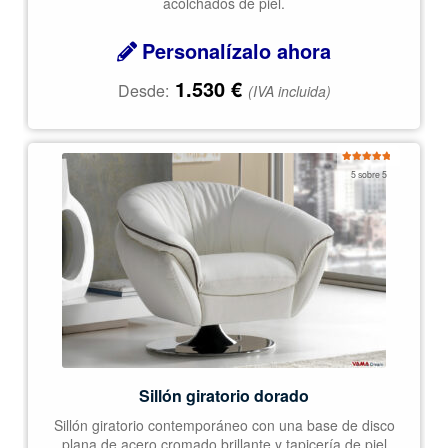
acolchados de piel.
Personalízalo ahora
1.530
€
Desde:
(IVA incluida)
Valorado
5 sobre 5
con
5.00
de
5
Sillón giratorio dorado
Sillón giratorio contemporáneo con una base de disco
plana de acero cromado brillante y tapicería de piel