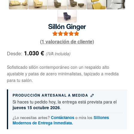
Sillón Ginger
(
1
valoración de cliente)
1
Valorado con
5.00
de 5 en
1.030
€
Desde:
(IVA incluida)
base a
valoración de
Sofisticado sillón contemporáneo con un respaldo alto
un cliente
ajustable y patas de acero minimalistas, tapizado a medida
para tu salón.
PRODUCCIÓN ARTESANAL A MEDIDA
Si haces tu pedido hoy, la entrega está prevista para el
jueves 15 octubre 2026
.
¿Lo necesitas antes?
Contáctanos
o mira los
Sillones
Modernos de Entrega Inmediata.