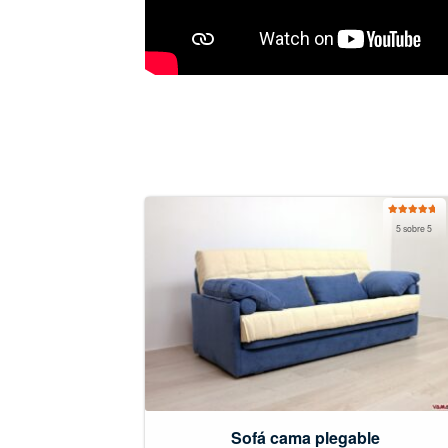
Valorado
5 sobre 5
con
5.00
de
5
Sofá cama plegable