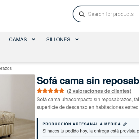
Búsqueda
de
productos
CAMAS
SILLONES
brazos
Sofá cama sin reposa
(
2
valoraciones de clientes)
Valorado con
2
Sofá cama ultracompacto sin reposabrazos, fa
5.00
de 5 en
superficie de descanso en habitaciones estrec
base a
valoraciones
PRODUCCIÓN ARTESANAL A MEDIDA
de clientes
Si haces tu pedido hoy, la entrega está prevista 