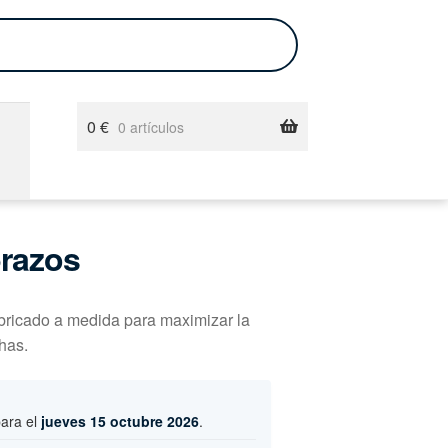
0
€
0 artículos
brazos
bricado a medida para maximizar la
has.
para el
jueves 15 octubre 2026
.