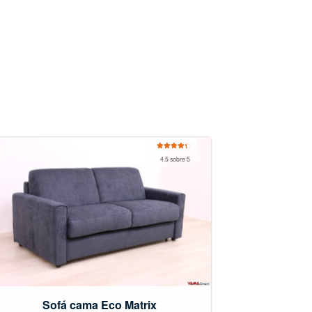
Valorado
4.5 sobre 5
con
4.50
de 5
Sofá cama Eco Matrix