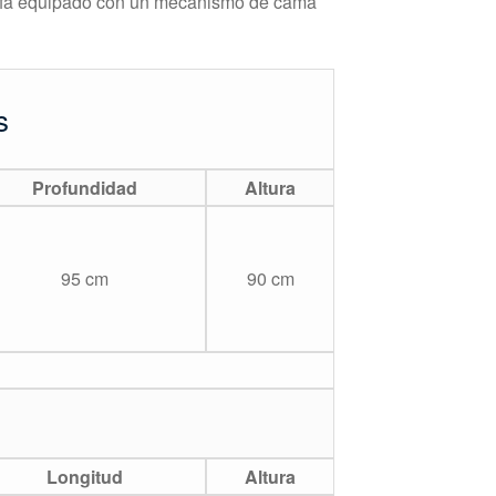
sofá equipado con un mecanismo de cama
s
Profundidad
Altura
95 cm
90 cm
Longitud
Altura