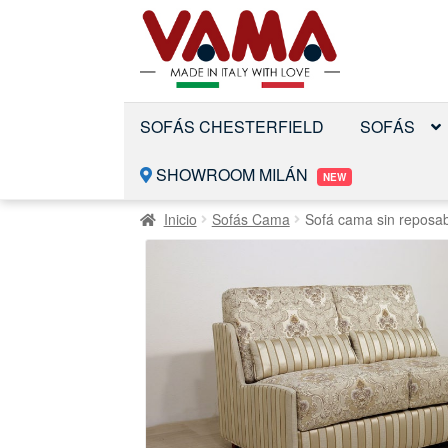
Saltar
Ir
a
al
la
contenido
navegación
SOFÁS CHESTERFIELD
SOFÁS
SHOWROOM MILÁN
NEW
Inicio
Sofás Cama
Sofá cama sin reposa