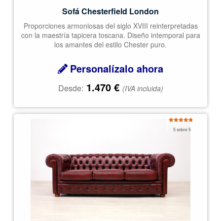
Sofá Chesterfield London
Proporciones armoniosas del siglo XVIII reinterpretadas
con la maestría tapicera toscana. Diseño intemporal para
los amantes del estilo Chester puro.
Personalízalo ahora
1.470
€
Desde:
(IVA incluida)
Valorado
5 sobre 5
con
5.00
de
5