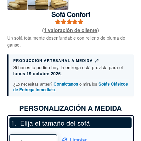
Sofá Confort
(
1
valoración de cliente)
1
Valorado con
5.00
de 5 en
Un sofá totalmente desenfundable con relleno de pluma de
ganso.
base a
valoración de
PRODUCCIÓN ARTESANAL A MEDIDA
un cliente
Si haces tu pedido hoy, la entrega está prevista para el
lunes 19 octubre 2026
.
¿Lo necesitas antes?
Contáctanos
o mira los
Sofás Clásicos
de Entrega Inmediata.
PERSONALIZACIÓN A MEDIDA
Elija el tamaño del sofá
Limpiar