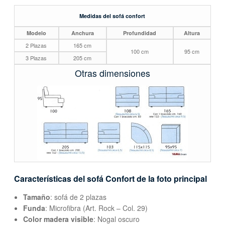
Medidas del sofá confort
Modelo
Anchura
Profundidad
Altura
2 Plazas
165 cm
100 cm
95 cm
3 Plazas
205 cm
Otras dimensiones
Características del sofá Confort de la foto principal
Tamaño
: sofá de 2 plazas
Funda
: Microfibra (Art. Rock – Col. 29)
Color madera visible
: Nogal oscuro