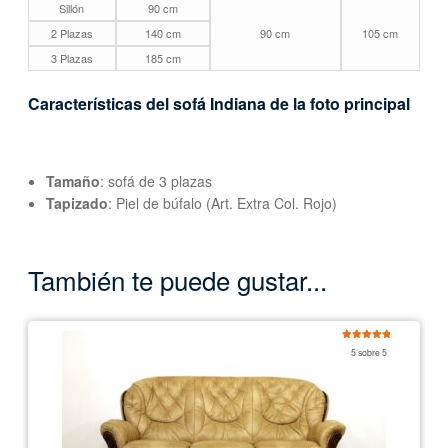
Sillón
90 cm
2 Plazas
140 cm
90 cm
105 cm
3 Plazas
185 cm
Características del sofá Indiana de la foto principal
Tamaño
: sofá de 3 plazas
Tapizado
: Piel de búfalo (Art. Extra Col. Rojo)
También te puede gustar...
Valorado
5 sobre 5
con
5.00
de
5