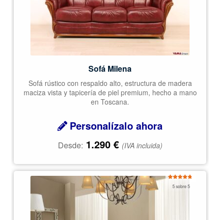
Sofá Milena
Sofá rústico con respaldo alto, estructura de madera
maciza vista y tapicería de piel premium, hecho a mano
en Toscana.
Personalízalo ahora
1.290
€
Desde:
(IVA incluida)
Valorado
5 sobre 5
con
5.00
de
5