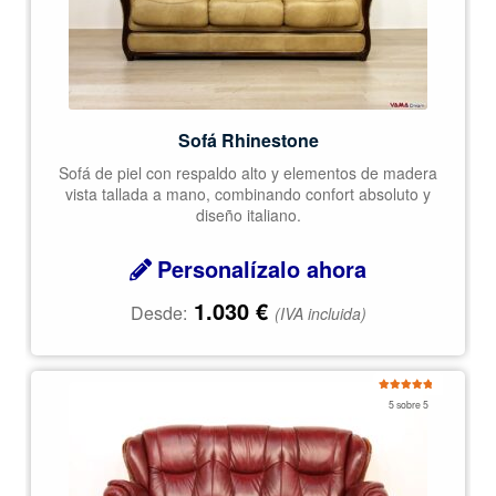
Sofá Rhinestone
Sofá de piel con respaldo alto y elementos de madera
vista tallada a mano, combinando confort absoluto y
diseño italiano.
Personalízalo ahora
1.030
€
Desde:
(IVA incluida)
Valorado
5 sobre 5
con
5.00
de
5