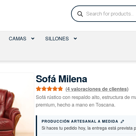
Búsqueda
de
productos
CAMAS
SILLONES
Sofá Milena
(
4
valoraciones de clientes)
Valorado con
4
Sofá rústico con respaldo alto, estructura de m
5.00
de 5 en
premium, hecho a mano en Toscana.
base a
valoraciones
PRODUCCIÓN ARTESANAL A MEDIDA
de clientes
Si haces tu pedido hoy, la entrega está prevista 