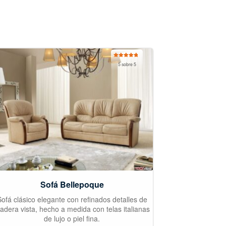
Valorado
5 sobre 5
con
5.00
de
5
Sofá Bellepoque
ofá clásico elegante con refinados detalles de
adera vista, hecho a medida con telas italianas
de lujo o piel fina.