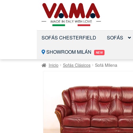
Saltar
Ir
a
al
la
contenido
navegación
SOFÁS CHESTERFIELD
SOFÁS
SHOWROOM MILÁN
NEW
Inicio
Sofás Clásicos
Sofá Milena