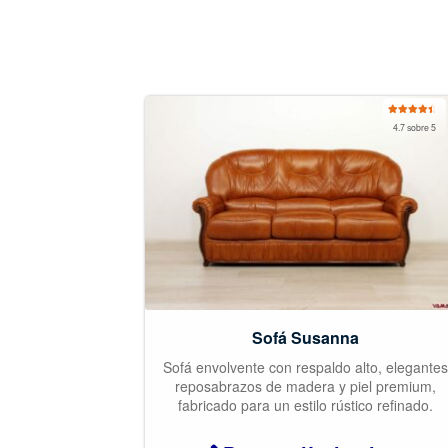
Valorado
4.7 sobre 5
con
4.67
de
5
Sofá Susanna
Sofá envolvente con respaldo alto, elegantes
reposabrazos de madera y piel premium,
fabricado para un estilo rústico refinado.