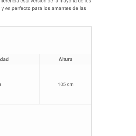
 diferencia esta versión de la mayoría de los
e y es
perfecto para los amantes de las
idad
Altura
m
105 cm