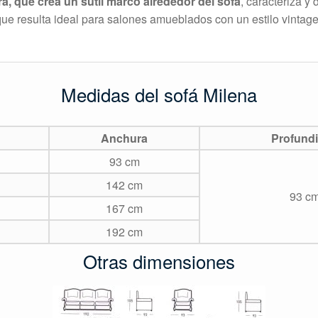
a, que crea un sutil marco alrededor del sofá
, caracteriza y
 que resulta ideal para salones amueblados con un estilo vintag
Medidas del sofá Milena
Anchura
Profund
93 cm
142 cm
93 c
167 cm
192 cm
Otras dimensiones