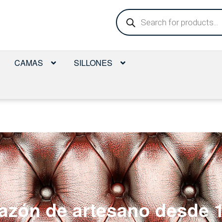
Búsqueda
de
productos
CAMAS
SILLONES
azón de artesano desde 