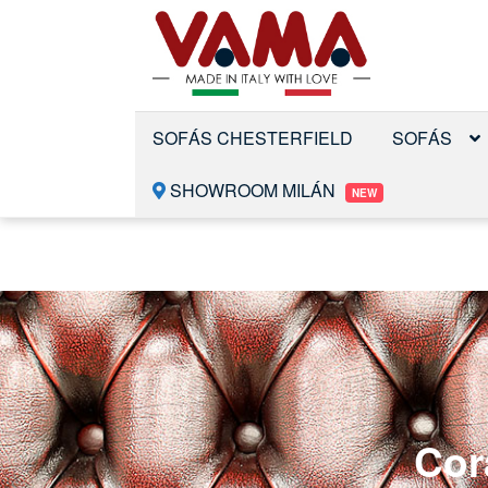
Saltar
Ir
a
al
la
contenido
navegación
SOFÁS CHESTERFIELD
SOFÁS
SHOWROOM MILÁN
NEW
Cor