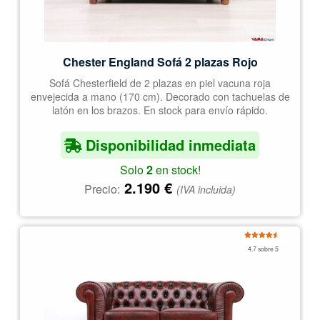
Chester England Sofá 2 plazas Rojo
Sofá Chesterfield de 2 plazas en piel vacuna roja
envejecida a mano (170 cm). Decorado con tachuelas de
latón en los brazos. En stock para envío rápido.
Disponibilidad inmediata
Solo
2
en stock!
2.190
€
Precio:
(IVA incluida)
Valorado
4.7 sobre 5
con
4.67
de
5