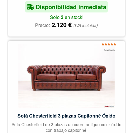
Disponibilidad inmediata
Solo
3
en stock!
2.120
€
Precio:
(IVA incluida)
Valorado
5 sobre 5
con
5.00
de
5
Sofá Chesterfield 3 plazas Capitonné Óxido
Sofá Chesterfield de 3 plazas en cuero antiguo color óxido
con trabajo capitonné.