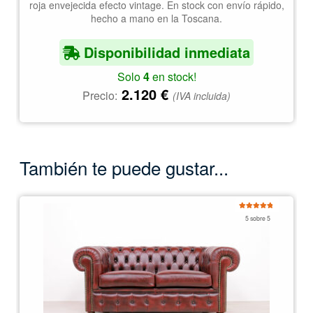
roja envejecida efecto vintage. En stock con envío rápido,
hecho a mano en la Toscana.
Disponibilidad inmediata
Solo
4
en stock!
2.120
€
Precio:
(IVA incluida)
También te puede gustar...
Valorado
5 sobre 5
con
5.00
de
5