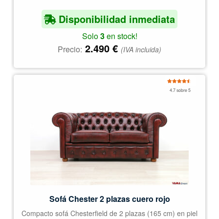
Disponibilidad inmediata
Solo
3
en stock!
2.490
€
Precio:
(IVA incluida)
Valorado
4.7 sobre 5
con
4.67
de
5
Sofá Chester 2 plazas cuero rojo
Compacto sofá Chesterfield de 2 plazas (165 cm) en piel