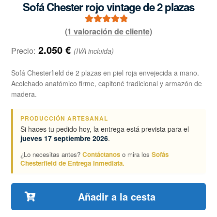
Sofá Chester rojo vintage de 2 plazas
(
1
valoración de cliente)
1
Valorado con
5.00
de 5 en
2.050
€
Precio:
(IVA incluida)
base a
valoración de
Sofá Chesterfield de 2 plazas en piel roja envejecida a mano.
un cliente
Acolchado anatómico firme, capitoné tradicional y armazón de
madera.
PRODUCCIÓN ARTESANAL
Si haces tu pedido hoy, la entrega está prevista para el
jueves 17 septiembre 2026
.
¿Lo necesitas antes?
Contáctanos
o mira los
Sofás
Chesterfield de Entrega Inmediata.
Añadir a la cesta