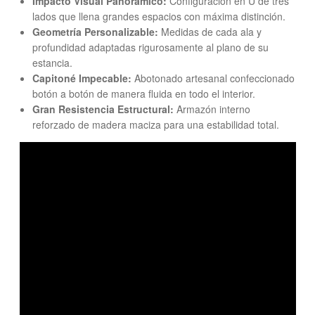
Impacto Visual Panorámico:
Configuración en U de tres
lados que llena grandes espacios con máxima distinción.
Geometría Personalizable:
Medidas de cada ala y
profundidad adaptadas rigurosamente al plano de su
estancia.
Capitoné Impecable:
Abotonado artesanal confeccionado
botón a botón de manera fluida en todo el interior.
Gran Resistencia Estructural:
Armazón interno
reforzado de madera maciza para una estabilidad total.