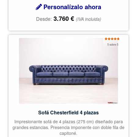
Personalízalo ahora
3.760
€
Desde:
(IVA incluida)
Valorado
5 sobre 5
con
5.00
de
5
Sofá Chesterfield 4 plazas
Impresionante sofá de 4 plazas (275 cm) diseñado para
grandes estancias. Presencia imponente con doble fila de
capitoné.