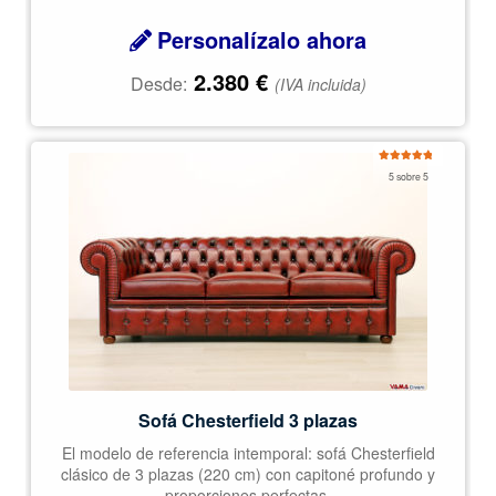
Personalízalo ahora
2.380
€
Desde:
(IVA incluida)
Valorado
5 sobre 5
con
4.97
de
5
Sofá Chesterfield 3 plazas
El modelo de referencia intemporal: sofá Chesterfield
clásico de 3 plazas (220 cm) con capitoné profundo y
proporciones perfectas.