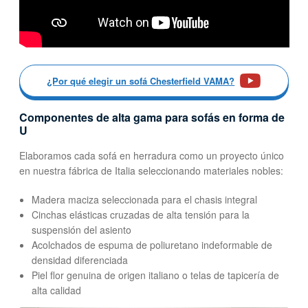
¿Por qué elegir un sofá Chesterfield VAMA?
Componentes de alta gama para sofás en forma de
U
Elaboramos cada sofá en herradura como un proyecto único
en nuestra fábrica de Italia seleccionando materiales nobles:
Madera maciza seleccionada para el chasis integral
Cinchas elásticas cruzadas de alta tensión para la
suspensión del asiento
Acolchados de espuma de poliuretano indeformable de
densidad diferenciada
Piel flor genuina de origen italiano o telas de tapicería de
alta calidad