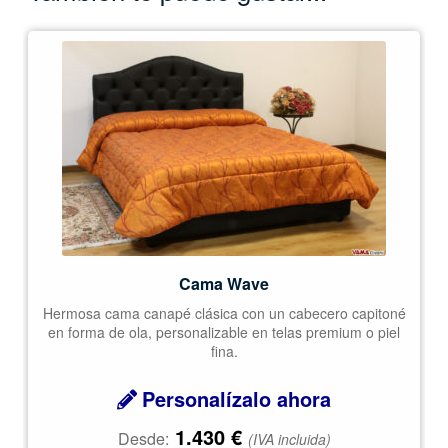
Cama Wave
Hermosa cama canapé clásica con un cabecero capitoné
en forma de ola, personalizable en telas premium o piel
fina.
Personalízalo ahora
1.430
€
Desde:
(IVA incluida)