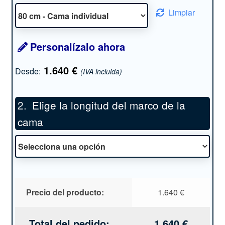
Limpiar
Personalízalo ahora
1.640
€
Desde:
(IVA incluida)
Elige la longitud del marco de la
cama
*
Precio del producto:
1.640
€
Total del pedido:
1.640
€