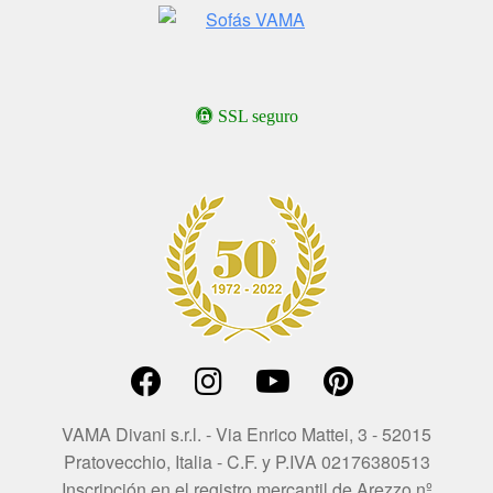
SSL seguro
VAMA Divani s.r.l. - Via Enrico Mattei, 3 - 52015
Pratovecchio, Italia - C.F. y P.IVA 02176380513
Inscripción en el registro mercantil de Arezzo nº