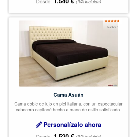
1.540
€
Desde:
(IVA incluida)
Valorado
5 sobre 5
con
5.00
de
5
Cama Asuán
Cama doble de lujo en piel italiana, con un espectacular
cabecero capitoné hecho a mano de estilo sofisticado.
Personalízalo ahora
1.520
€
Desde:
(IVA incluida)