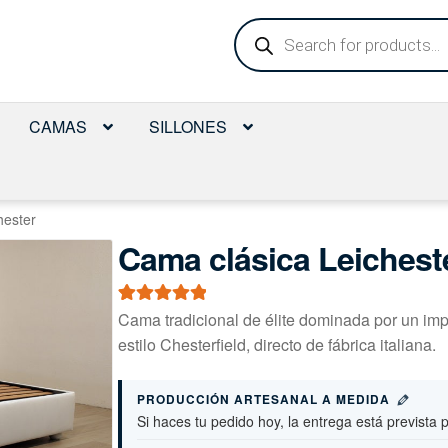
Búsqueda
de
productos
CAMAS
SILLONES
hester
Cama clásica Leichest
Valorado con
1
Cama tradicional de élite dominada por un imp
5.00
de 5 en
estilo Chesterfield, directo de fábrica italiana.
base a
valoración de
PRODUCCIÓN ARTESANAL A MEDIDA
un cliente
Si haces tu pedido hoy, la entrega está prevista 