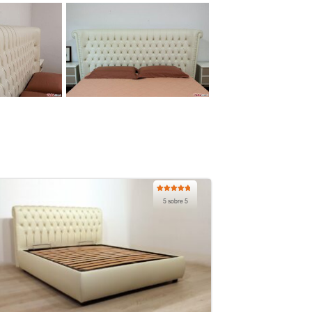
Valorado
5 sobre 5
con
5.00
de
5