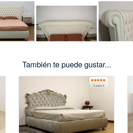
También te puede gustar...
Valorado
5 sobre 5
con
5.00
de
5