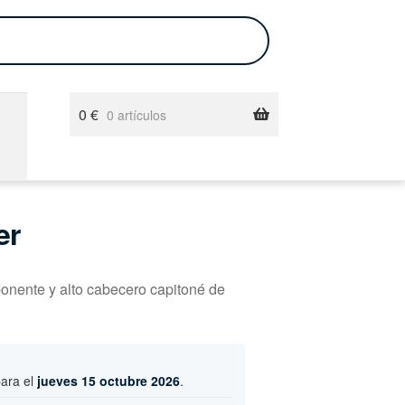
0
€
0 artículos
er
onente y alto cabecero capitoné de
para el
jueves 15 octubre 2026
.