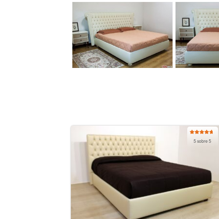
Valorado
5 sobre 5
con
5.00
de
5