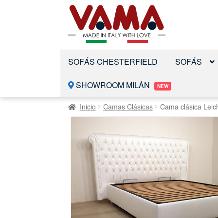
Saltar
Ir
a
al
la
contenido
navegación
SOFÁS CHESTERFIELD
SOFÁS
SHOWROOM MILÁN
NEW
Inicio
Camas Clásicas
Cama clásica Leic