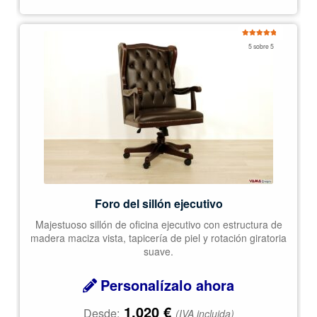
Valorado
5 sobre 5
con
5.00
de
5
Foro del sillón ejecutivo
Majestuoso sillón de oficina ejecutivo con estructura de
madera maciza vista, tapicería de piel y rotación giratoria
suave.
Personalízalo ahora
1.020
€
Desde:
(IVA incluida)