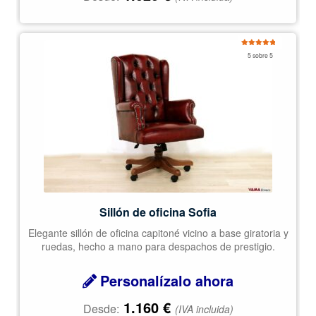
Valorado
5 sobre 5
con
5.00
de
5
Sillón de oficina Sofia
Elegante sillón de oficina capitoné vicino a base giratoria y
ruedas, hecho a mano para despachos de prestigio.
Personalízalo ahora
1.160
€
Desde:
(IVA incluida)