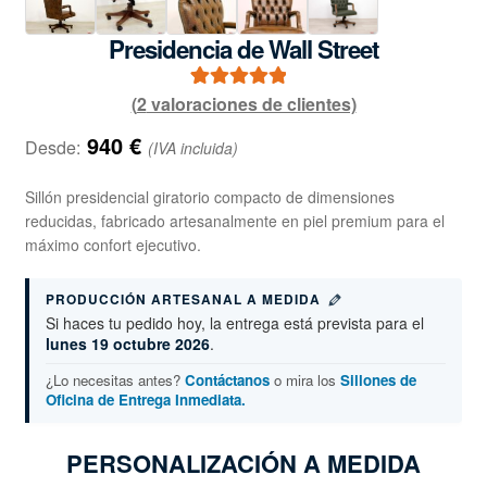
Presidencia de Wall Street
(
2
valoraciones de clientes)
2
Valorado con
5.00
de 5 en
940
€
Desde:
(IVA incluida)
base a
valoraciones
Sillón presidencial giratorio compacto de dimensiones
de clientes
reducidas, fabricado artesanalmente en piel premium para el
máximo confort ejecutivo.
PRODUCCIÓN ARTESANAL A MEDIDA
Si haces tu pedido hoy, la entrega está prevista para el
lunes 19 octubre 2026
.
¿Lo necesitas antes?
Contáctanos
o mira los
Sillones de
Oficina de Entrega Inmediata.
PERSONALIZACIÓN A MEDIDA