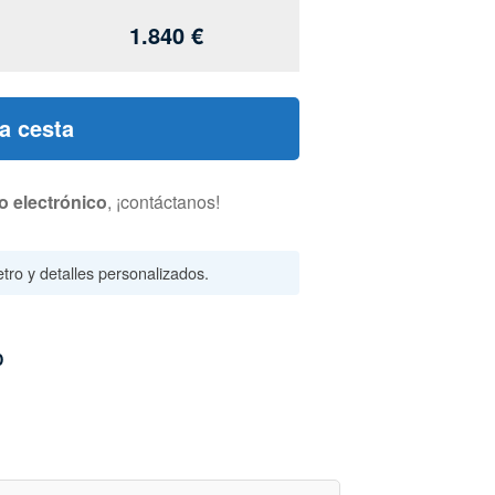
1.840
€
la cesta
o electrónico
, ¡contáctanos!
tro y detalles personalizados.
D