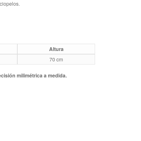
rciopelos.
Altura
70 cm
cisión milimétrica a medida.