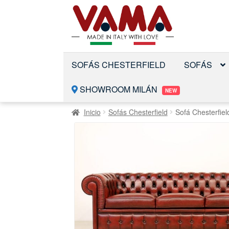
Saltar
Ir
a
al
la
contenido
navegación
SOFÁS CHESTERFIELD
SOFÁS
SHOWROOM MILÁN
NEW
Inicio
Sofás Chesterfield
Sofá Chesterfiel