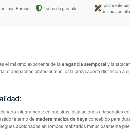
Totalmente per
 en toda Europa
2 años de garantía
en cada detall
 es el máximo exponente de la
elegancia atemporal
y la tapicer
rial o despachos profesionales, esta pieza aporta distinción a c
alidad:
ionado íntegramente en nuestras instalaciones artesanales en
stidor interno de
madera maciza de haya
concebido para dura
iegues abotonados en rombos realizados minuciosamente plieg