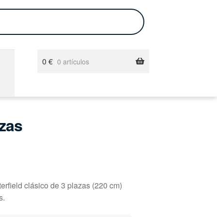
0
€
0 artículos
azas
erfield clásico de 3 plazas (220 cm)
s.