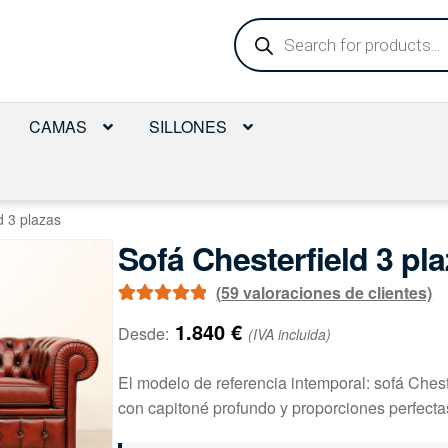
Búsqueda
de
productos
CAMAS
SILLONES
d 3 plazas
Sofá Chesterfield 3 pl
(
59
valoraciones de clientes)
Valorado con
59
1.840
€
Desde:
(IVA incluida)
4.97
de 5 en
base a
El modelo de referencia intemporal: sofá Chest
valoraciones
con capitoné profundo y proporciones perfecta
de clientes