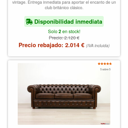
vintage. Entrega inmediata para aportar el encanto de un
club británico clásico.
Disponibilidad inmediata
Solo
2
en stock!
Precio:
2.120
€
Precio rebajado:
2.014
€
(IVA incluida)
Valorado
5 sobre 5
con
4.97
de
5