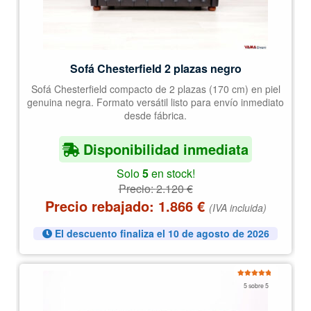
Sofá Chesterfield 2 plazas negro
Sofá Chesterfield compacto de 2 plazas (170 cm) en piel
genuina negra. Formato versátil listo para envío inmediato
desde fábrica.
Disponibilidad inmediata
Solo
5
en stock!
Precio:
2.120
€
Precio rebajado:
1.866
€
(IVA incluida)
El descuento finaliza el 10 de agosto de 2026
Valorado
5 sobre 5
con
5.00
de
5