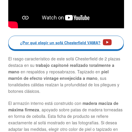
¿Por qué elegir un sofá Chesterfield VAMA?
El rasgo característico de este sofá Chesterfield de 2 plazas
destaca en su
trabajo capitoné realizado totalmente a
mano
en respaldos y reposabrazos. Tapizado en
piel
marrón de efecto vintage envejecida a mano
, sus
tonalidades cálidas realzan la profundidad de los pliegues y
botones clásicos.
El armazón interno está construido con
madera maciza de
máxima firmeza
, apoyado sobre patas de madera torneadas
en forma de cebolla. Esta ficha de producto se refiere
exactamente al sofá mostrado en las fotografías. Si desea
adaptar las medidas, elegir otro color de piel o tapizado en