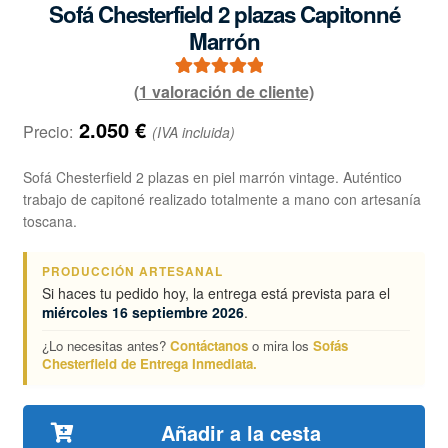
Sofá Chesterfield 2 plazas Capitonné
Marrón
(
1
valoración de cliente)
1
Valorado con
5.00
de 5 en
2.050
€
Precio:
(IVA incluida)
base a
valoración de
Sofá Chesterfield 2 plazas en piel marrón vintage. Auténtico
un cliente
trabajo de capitoné realizado totalmente a mano con artesanía
toscana.
PRODUCCIÓN ARTESANAL
Si haces tu pedido hoy, la entrega está prevista para el
miércoles 16 septiembre 2026
.
¿Lo necesitas antes?
Contáctanos
o mira los
Sofás
Chesterfield de Entrega Inmediata.
Añadir a la cesta