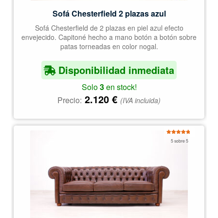
Sofá Chesterfield 2 plazas azul
Sofá Chesterfield de 2 plazas en piel azul efecto
envejecido. Capitoné hecho a mano botón a botón sobre
patas torneadas en color nogal.
Disponibilidad inmediata
Solo
3
en stock!
2.120
€
Precio:
(IVA incluida)
Valorado
5 sobre 5
con
5.00
de
5