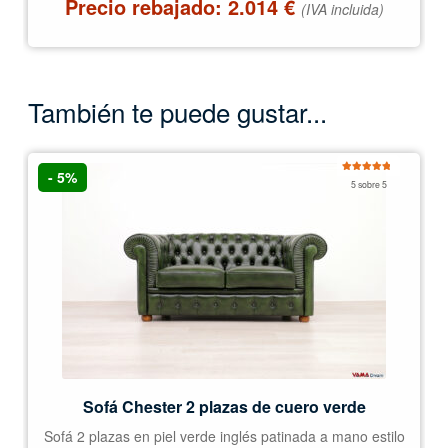
Precio rebajado:
2.014
€
(IVA incluida)
También te puede gustar...
- 5%
Valorado
5 sobre 5
con
5.00
de
5
Sofá Chester 2 plazas de cuero verde
Sofá 2 plazas en piel verde inglés patinada a mano estilo