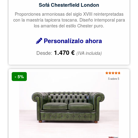
Sofá Chesterfield London
Proporciones armoniosas del siglo XVIII reinterpretadas
con la maestría tapicera toscana. Diseño intemporal para
los amantes del estilo Chester puro.
Personalízalo ahora
1.470
€
Desde:
(IVA incluida)
- 5%
Valorado
5 sobre 5
con
5.00
de
5