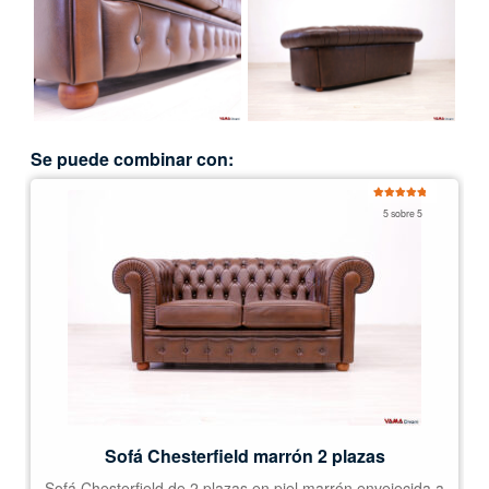
Se puede combinar con:
Valorado
5 sobre 5
con
5.00
de
5
Sofá Chesterfield marrón 2 plazas
Sofá Chesterfield de 2 plazas en piel marrón envejecida a