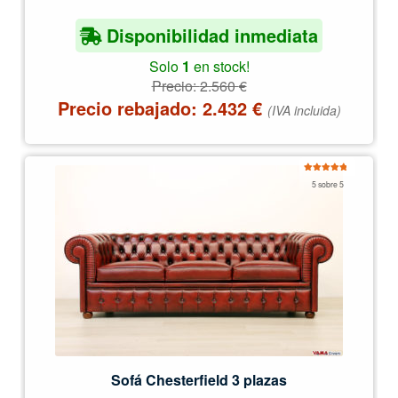
Disponibilidad inmediata
Solo
1
en stock!
Precio:
2.560
€
Precio rebajado:
2.432
€
(IVA incluida)
Valorado
5 sobre 5
con
4.97
de
5
Sofá Chesterfield 3 plazas