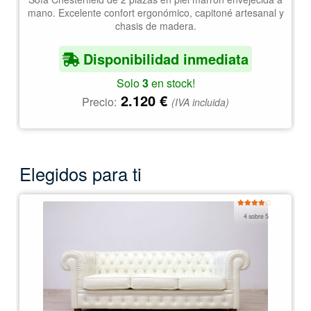
mano. Excelente confort ergonómico, capitoné artesanal y
chasis de madera.
Disponibilidad inmediata
Solo
3
en stock!
2.120
€
Precio:
(IVA incluida)
Elegidos para ti
Valorado
4 sobre 5
con
4.00
de 5