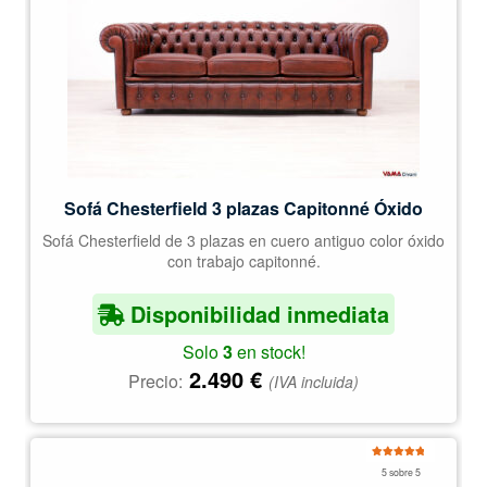
Sofá Chesterfield 3 plazas Capitonné Óxido
Sofá Chesterfield de 3 plazas en cuero antiguo color óxido
con trabajo capitonné.
Disponibilidad inmediata
Solo
3
en stock!
2.490
€
Precio:
(IVA incluida)
Valorado
5 sobre 5
con
5.00
de