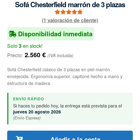
Sofá Chesterfield marrón de 3 plazas
(
1
valoración de cliente)
1
Valorado con
5.00
de 5 en
Disponibilidad inmediata
base a
valoración de
Solo
3
en stock!
un cliente
2.560
€
Precio:
(IVA incluida)
Sofá Chesterfield clásico de 3 plazas en piel marrón
envejecida. Ergonomía superior, capitoné hecho a mano y
estructura de madera.
ENVÍO RÁPIDO
Si haces tu pedido hoy, la entrega está prevista para el
jueves 20 agosto 2026
(Envío Express)
Añadir a la cesta