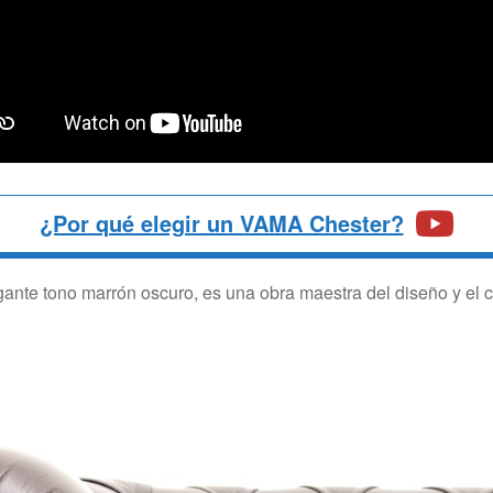
¿Por qué elegir un VAMA Chester?
gante tono marrón oscuro, es una obra maestra del diseño y el c