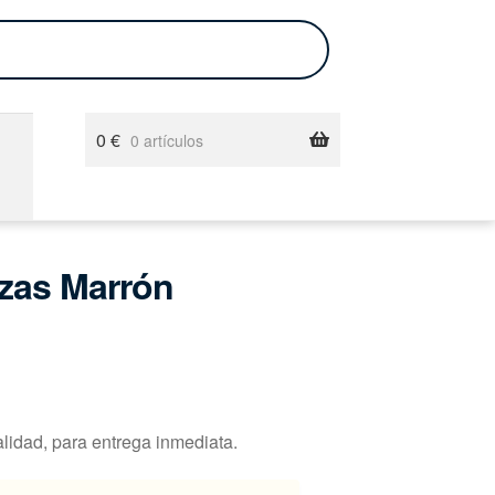
0
€
0 artículos
azas Marrón
alidad, para entrega inmediata.