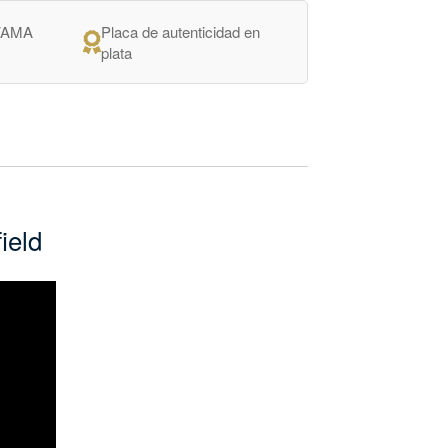
 VAMA
Placa de autenticidad en
plata
ield