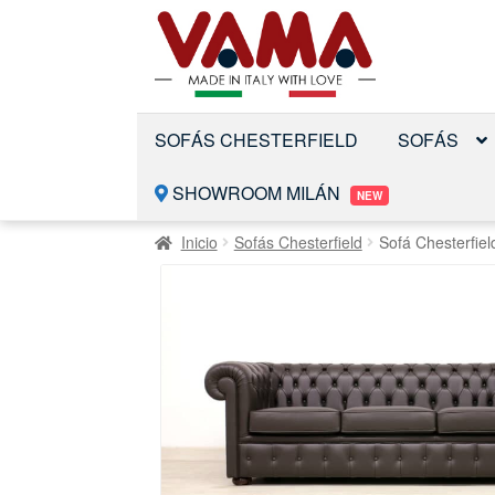
Saltar
Ir
a
al
la
contenido
navegación
SOFÁS CHESTERFIELD
SOFÁS
SHOWROOM MILÁN
NEW
Inicio
Sofás Chesterfield
Sofá Chesterfie