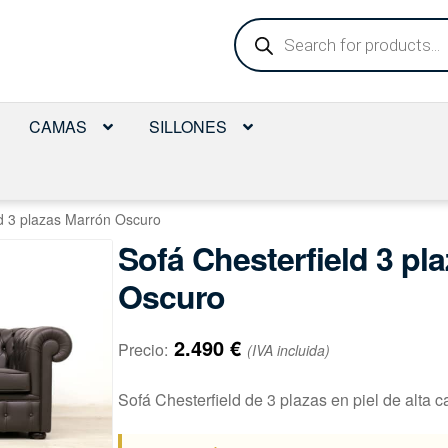
Búsqueda
de
productos
CAMAS
SILLONES
ld 3 plazas Marrón Oscuro
Sofá Chesterfield 3 pl
Oscuro
2.490
€
Precio:
(IVA incluida)
Sofá Chesterfield de 3 plazas en piel de alta c