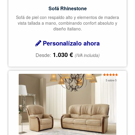
Sofá Rhinestone
Sofá de piel con respaldo alto y elementos de madera
vista tallada a mano, combinando confort absoluto y
diseño italiano.
Personalízalo ahora
1.030
€
Desde:
(IVA incluida)
Valorado
5 sobre 5
con
5.00
de
5