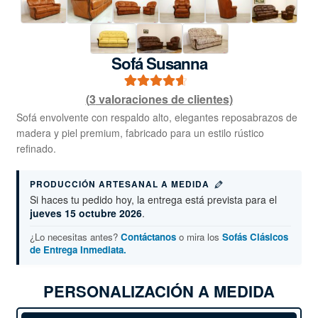
Sofá Susanna
(
3
valoraciones de clientes)
3
Valorado
con
4.67
de
Sofá envolvente con respaldo alto, elegantes reposabrazos de
madera y piel premium, fabricado para un estilo rústico
5 en base a
refinado.
valoraciones
de clientes
PRODUCCIÓN ARTESANAL A MEDIDA
Si haces tu pedido hoy, la entrega está prevista para el
jueves 15 octubre 2026
.
¿Lo necesitas antes?
Contáctanos
o mira los
Sofás Clásicos
de Entrega Inmediata.
PERSONALIZACIÓN A MEDIDA