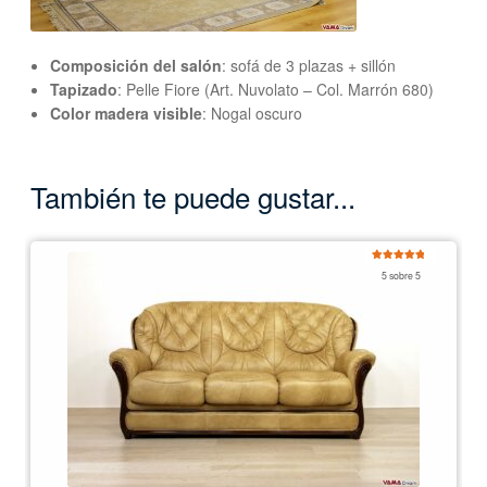
Composición del salón
: sofá de 3 plazas + sillón
Tapizado
: Pelle Fiore (Art. Nuvolato – Col. Marrón 680)
Color madera visible
: Nogal oscuro
También te puede gustar...
Valorado
5 sobre 5
con
5.00
de
5