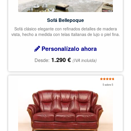
Sofá Bellepoque
Sofá clásico elegante con refinados detalles de madera
vista, hecho a medida con telas italianas de lujo o piel fina.
Personalízalo ahora
1.290
€
Desde:
(IVA incluida)
Valorado
5 sobre 5
con
5.00
de
5