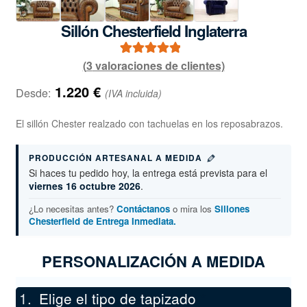
Sillón Chesterfield Inglaterra
(
3
valoraciones de clientes)
2
Valorado con
5.00
de 5 en
1.220
€
Desde:
(IVA incluida)
base a
valoraciones
El sillón Chester realzado con tachuelas en los reposabrazos.
de clientes
PRODUCCIÓN ARTESANAL A MEDIDA
Si haces tu pedido hoy, la entrega está prevista para el
viernes 16 octubre 2026
.
¿Lo necesitas antes?
Contáctanos
o mira los
Sillones
Chesterfield de Entrega Inmediata.
PERSONALIZACIÓN A MEDIDA
Elige el tipo de tapizado
*