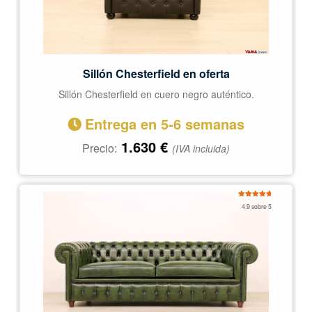
Sillón Chesterfield en oferta
Sillón Chesterfield en cuero negro auténtico.
Entrega en 5-6 semanas
1.630
€
Precio:
(IVA incluida)
Valorado
4.9 sobre 5
con
4.92
de
5