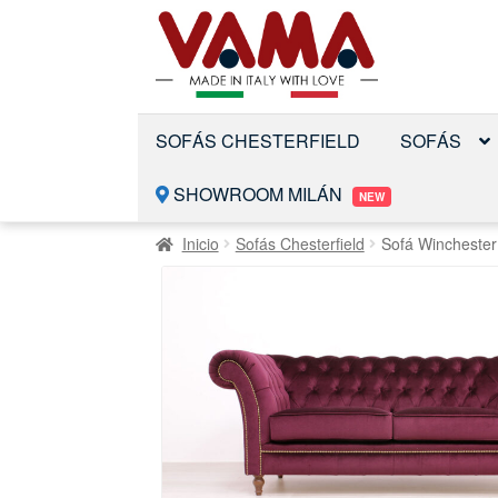
Saltar
Ir
a
al
la
contenido
navegación
SOFÁS CHESTERFIELD
SOFÁS
SHOWROOM MILÁN
NEW
Inicio
Sofás Chesterfield
Sofá Winchester