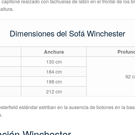
 capitoné realzado con tachuelas de latón en el frontal de los 
altura.
Dimensiones del Sofá Winchester
Anchura
Profun
130 cm
184 cm
92 
198 cm
212 cm
esterfield estándar estriban en la ausencia de botones en la ba
s.
ación Winchester