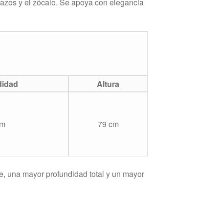
brazos y el zócalo. Se apoya con elegancia
didad
Altura
cm
79 cm
se, una mayor profundidad total y un mayor