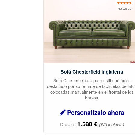
Valorado
4.9 sobre 5
con
4.92
de
5
Sofá Chesterfield Inglaterra
Sofá Chesterfield de puro estilo británico
destacado por su remate de tachuelas de lat
colocadas manualmente en el frontal de los
brazos.
Personalízalo ahora
1.580
€
Desde:
(IVA incluida)