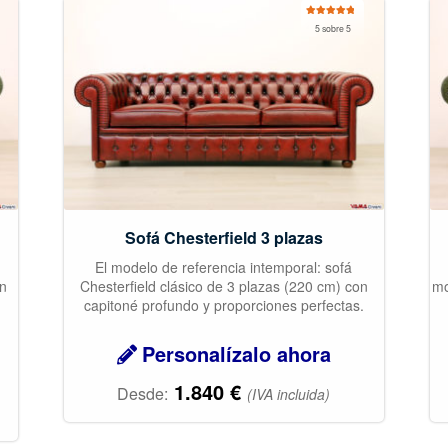
Valorado
5 sobre 5
con
4.97
de
5
Sofá Chesterfield 3 plazas
El modelo de referencia intemporal: sofá
ón
Chesterfield clásico de 3 plazas (220 cm) con
mo
capitoné profundo y proporciones perfectas.
Personalízalo ahora
1.840
€
Desde:
(IVA incluida)