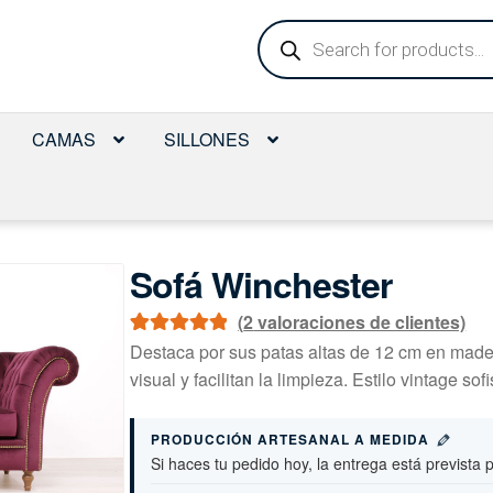
Búsqueda
de
productos
CAMAS
SILLONES
Sofá Winchester
(
2
valoraciones de clientes)
Valorado con
1
Destaca por sus patas altas de 12 cm en made
5.00
de 5 en
visual y facilitan la limpieza. Estilo vintage sofi
base a
valoración de
PRODUCCIÓN ARTESANAL A MEDIDA
un cliente
Si haces tu pedido hoy, la entrega está prevista 