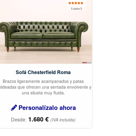
Valorado
5 sobre 5
con
5.00
de
5
Sofá Chesterfield Roma
Brazos ligeramente acampanados y patas
ldeadas que ofrecen una sentada envolvente y
una silueta muy fluida.
Personalízalo ahora
1.680
€
Desde:
(IVA incluida)