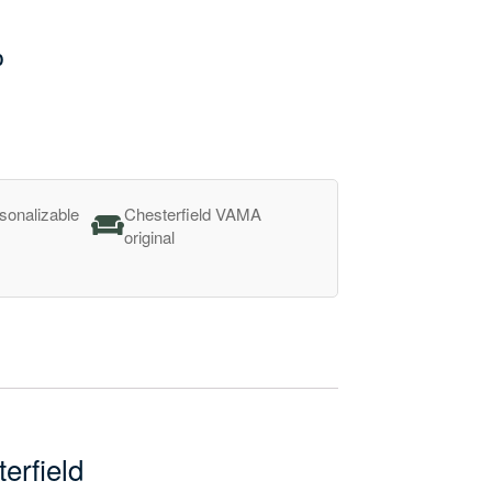
D
sonalizable
Chesterfield VAMA
e
original
erfield