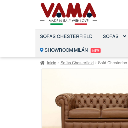
Saltar
Ir
a
al
la
contenido
navegación
SOFÁS CHESTERFIELD
SOFÁS
SHOWROOM MILÁN
NEW
Inicio
Sofás Chesterfield
Sofá Chesterino