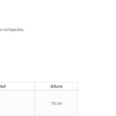
es compactos.
dad
Altura
70 cm