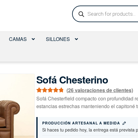
Búsqueda
de
productos
CAMAS
SILLONES
Sofá Chesterino
(
26
valoraciones de clientes)
Valorado con
26
Sofá Chesterfield compacto con profundidad r
4.92
de 5 en
estancias estrechas manteniendo el capitoné tr
base a
valoraciones
PRODUCCIÓN ARTESANAL A MEDIDA
de clientes
Si haces tu pedido hoy, la entrega está prevista 