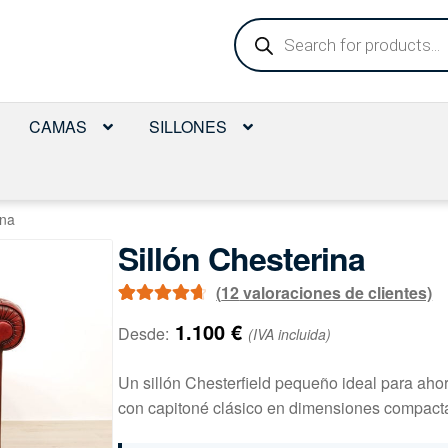
Búsqueda
de
productos
CAMAS
SILLONES
ina
Sillón Chesterina
(
12
valoraciones de clientes)
Valorado con
12
1.100
€
Desde:
(IVA incluida)
4.75
de 5 en
base a
Un sillón Chesterfield pequeño ideal para ahor
valoraciones
con capitoné clásico en dimensiones compact
de clientes