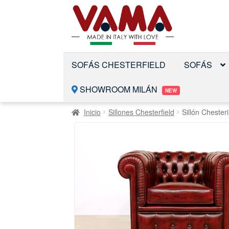
Saltar
Ir
a
al
la
contenido
navegación
SOFÁS CHESTERFIELD
SOFÁS
SHOWROOM MILÁN
NEW
Inicio
Sillones Chesterfield
Sillón Chester