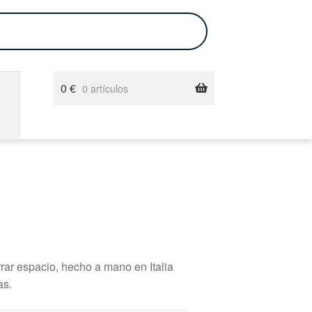
0
€
0 artículos
rar espacio, hecho a mano en Italia
as.