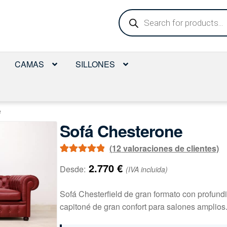
Búsqueda
de
productos
CAMAS
SILLONES
e
Sofá Chesterone
(
12
valoraciones de clientes)
Valorado con
11
2.770
€
Desde:
(IVA incluida)
5.00
de 5 en
base a
Sofá Chesterfield de gran formato con profund
valoraciones
capitoné de gran confort para salones amplios
de clientes