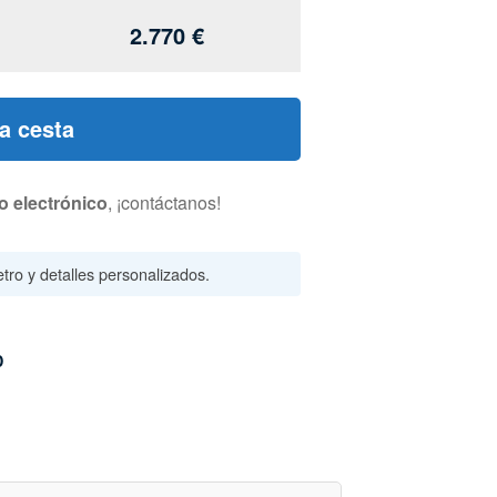
2.770
€
la cesta
o electrónico
, ¡contáctanos!
tro y detalles personalizados.
D