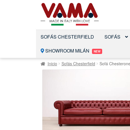
Saltar
Ir
a
al
la
contenido
navegación
SOFÁS CHESTERFIELD
SOFÁS
SHOWROOM MILÁN
NEW
Inicio
Sofás Chesterfield
Sofá Chesteron