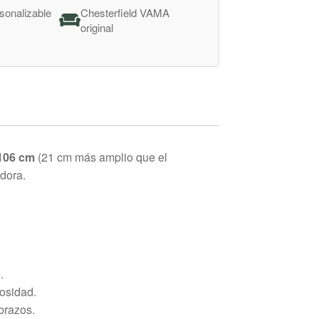
sonalizable
Chesterfield VAMA
e
original
106 cm
(21 cm más amplio que el
dora.
.
osidad.
brazos.